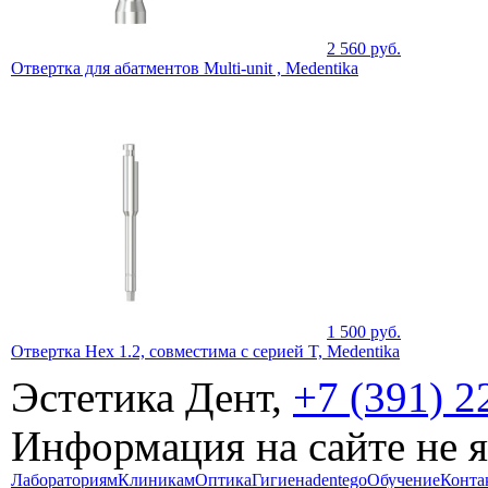
2 560
руб.
Отвертка для абатментов Multi-unit , Medentika
1 500
руб.
Отвертка Hex 1.2, совместима с серией T, Medentika
Эстетика Дент,
+7 (391) 2
Информация на сайте не 
Лабораториям
Клиникам
Оптика
Гигиена
dentego
Обучение
Конта