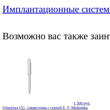
Имплантационные систем
Возможно вас также заин
1 500
руб.
Отвертка UG, совместима с серией E, F, Medentika