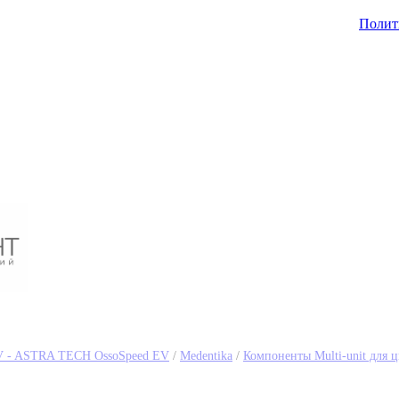
Полит
V - ASTRA TECH OssoSpeed EV
/
Medentika
/
Компоненты Multi-unit для 