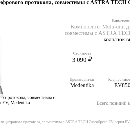
цифрового протокола, совместимы с ASTRA TECH Os
Наименова
Компоненты Multi-unit д
совместимы с ASTRA TECH
колпачок 
Стоимость
3 090
Производитель
Код произво
Medentika
EV85
го протокола, совместимы с
 EV, Medentika
Всего позиций в 
для цифрового протокола, совместимы с ASTRA TECH OsseoSpeed EV, серия EV