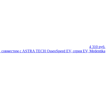
4 310
руб.
0°, совместим с ASTRA TECH OsseoSpeed EV, серия EV, Medentika