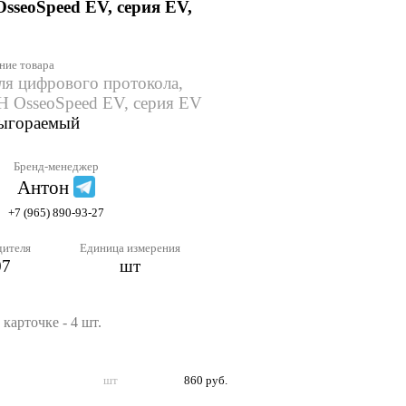
seoSpeed EV, серия EV,
ние товара
ля цифрового протокола,
 OsseoSpeed EV, серия EV
выгораемый
Бренд-менеджер
Антон
+7 (965) 890-93-27
дителя
Единица измерения
07
шт
карточке - 4 шт.
шт
860 руб.