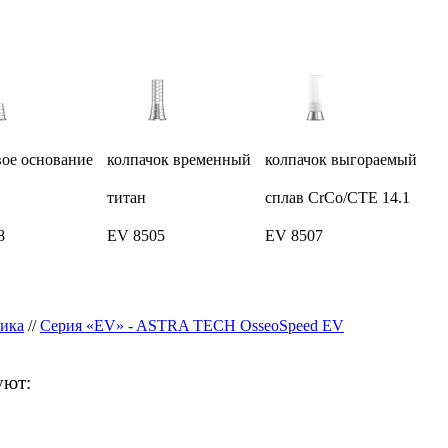
вое основание
колпачок временный
колпачок выгораемый
титан
сплав CrCo/CTE 14.1
8
EV 8505
EV 8507
ика
//
Серия «EV» - ASTRA TECH OsseoSpeed EV
уют: