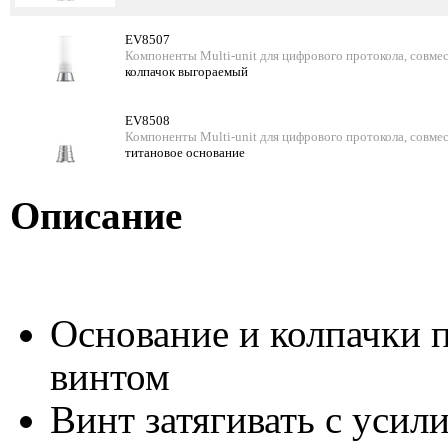
EV8507
Компоненты Multi-unit для цифрового протокола, совм
колпачок выгораемый
EV8508
Компоненты Multi-unit для цифрового протокола, совм
титановое основание
Описание
Основание и колпачки п
винтом
Винт затягивать с усил