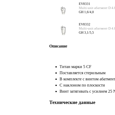
EV8331
Multi-unit абатмент D 4
GH 1,6/4,0
EV8332
Multi-unit абатмент D 4
GH 3,1/5,5
Описание
Титан марки 5 CF
Поставляется стерильным
В комплекте с винтом абатмен
С наклоном по плоскости
Винт затягивать с усилием 25
Технические данные