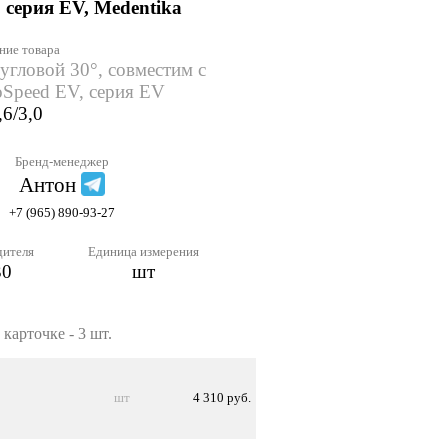
 серия EV, Medentika
ние товара
 угловой 30°, совместим с
peed EV, серия EV
6/3,0
Бренд-менеджер
Антон
+7 (965) 890-93-27
дителя
Единица измерения
30
шт
карточке - 3 шт.
шт
4 310 руб.