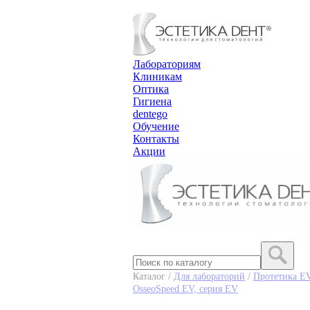
Лабораториям
Клиникам
Оптика
Гигиена
dentego
Обучение
Контакты
Акции
Каталог /
Для лабораторий
/
Протетика E
OsseoSpeed EV, серия EV