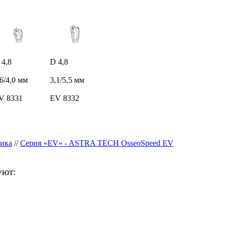
 4,8
D 4,8
,6/4,0 мм
3,1/5,5 мм
V 8331
EV 8332
ика
//
Серия «EV» - ASTRA TECH OsseoSpeed EV
уют: