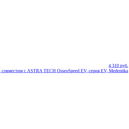
4 310
руб.
7°, совместим с ASTRA TECH OsseoSpeed EV, серия EV, Medentika