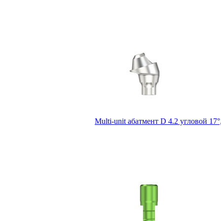
Multi-unit абатмент D 4.2 угловой 1