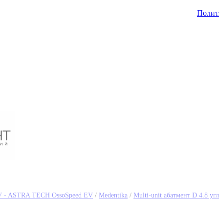
Полит
V - ASTRA TECH OssoSpeed EV
/
Medentika
/
Multi-unit абатмент D 4.8 