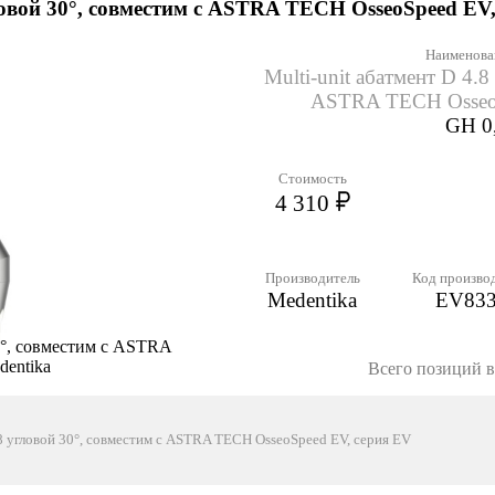
гловой 30°, совместим с ASTRA TECH OsseoSpeed EV,
Наименова
Multi-unit абатмент D 4.8
ASTRA TECH OsseoS
GH 0,
Стоимость
4 310
Производитель
Код произво
Medentika
EV83
30°, совместим с ASTRA
dentika
Всего позиций в 
.8 угловой 30°, совместим с ASTRA TECH OsseoSpeed EV, серия EV