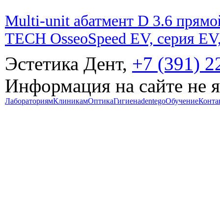
Multi-unit абатмент D 3.6 пря
TECH OsseoSpeed EV, серия EV,
Эстетика Дент,
+7 (391) 2
Информация на сайте не 
Лабораториям
Клиникам
Оптика
Гигиена
dentego
Обучение
Конта