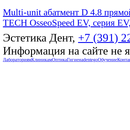
Multi-unit абатмент D 4.8 пря
TECH OsseoSpeed EV, серия EV,
Эстетика Дент,
+7 (391) 2
Информация на сайте не 
Лабораториям
Клиникам
Оптика
Гигиена
dentego
Обучение
Конта