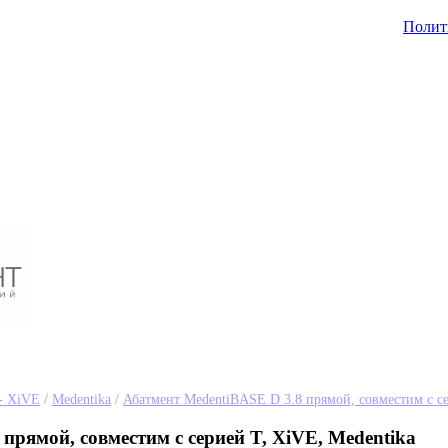
Полит
- XiVE
/
Medentika
/
Абатмент MedentiBASE D 3.8 прямой, совместим с с
прямой, совместим с серией T, XiVE, Medentika