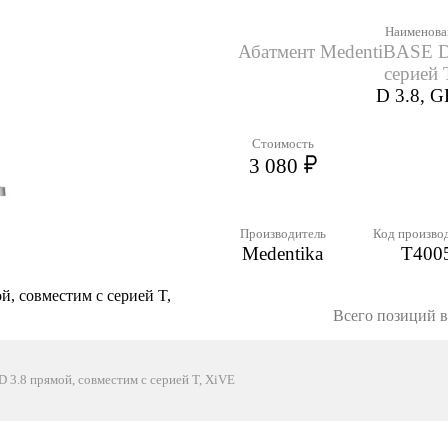
Наименова
Абатмент MedentiBASE D 
серией 
D 3.8, G
Стоимость
3 080
Производитель
Код произво
Medentika
T400
, совместим с серией T,
Всего позиций в 
 3.8 прямой, совместим с серией T, XiVE