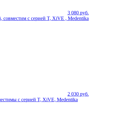
3 080
руб.
 совместим с серией T, XiVE , Medentika
2 030
руб.
стимы с серией T, XiVE, Medentika