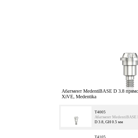
Абатмент MedentiBASE D 3.8 прямой
XiVE, Medentika
T4005
Абатмент MedentiBASE D
D 3.8, GH 0.5 мм
T4105