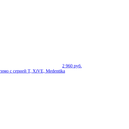
2 960
руб.
имо с серией T, XiVE, Medentika