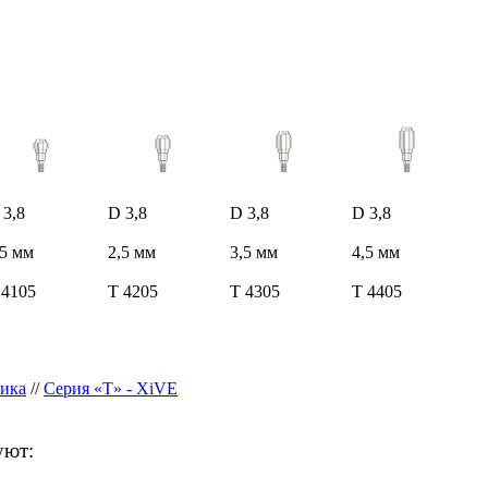
 3,8
D 3,8
D 3,8
D 3,8
,5 мм
2,5 мм
3,5 мм
4,5 мм
 4105
T 4205
T 4305
T 4405
ика
//
Серия «T» - XiVE
уют: