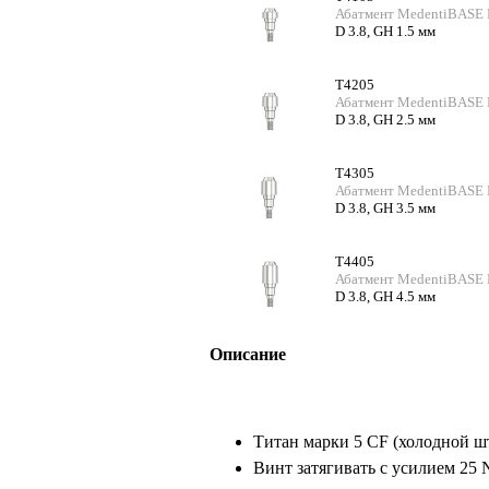
Абатмент MedentiBASE D
D 3.8, GH 1.5 мм
T4205
Абатмент MedentiBASE D
D 3.8, GH 2.5 мм
T4305
Абатмент MedentiBASE D
D 3.8, GH 3.5 мм
T4405
Абатмент MedentiBASE D
D 3.8, GH 4.5 мм
Описание
Титан марки 5 CF (холодной ш
Винт затягивать с усилием 25