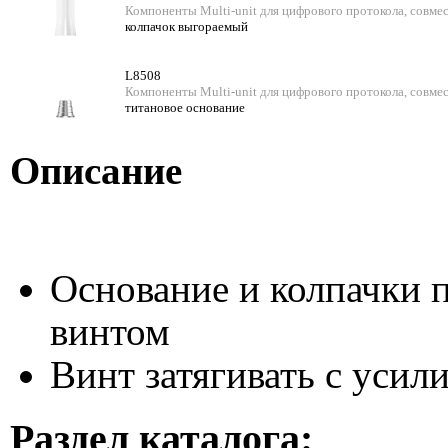
Компоненты Multi-unit для цифрового протокола, совмес
колпачок выгораемый
L8508
Компоненты Multi-unit для цифрового протокола, совмес
титановое основание
Описание
Основание и колпачки п
винтом
Винт затягивать с усил
Раздел каталога: