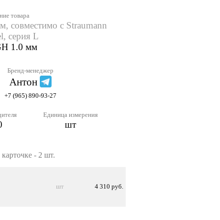
ние товара
м, совместимо с Straumann
l, серия L
GH 1.0 мм
Бренд-менеджер
Антон
+7 (965) 890-93-27
дителя
Единица измерения
0
шт
карточке - 2 шт.
шт
4 310 руб.