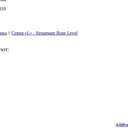
110
ика
//
Серия «L» - Straumann Bone Level
уют:
4 690 