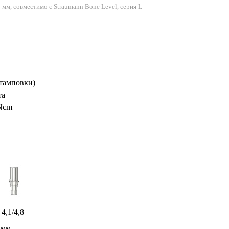
 мм, совместимо с Straumann Bone Level, серия L
тамповки)
та
 Ncm
4,1/4,8
 мм