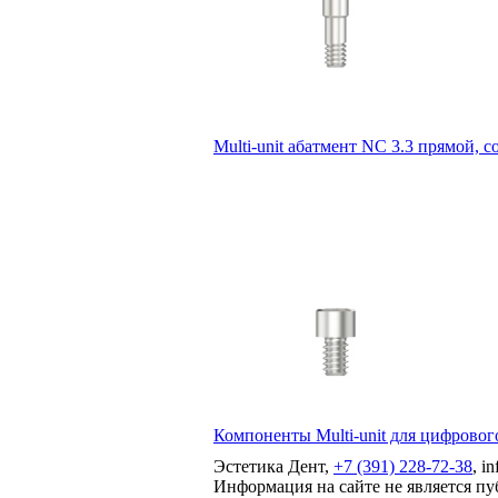
Multi-unit абатмент NC 3.3 прямой, с
Компоненты Multi-unit для цифрового
Эстетика Дент,
+7 (391) 228-72-38
, i
Информация на сайте не является п