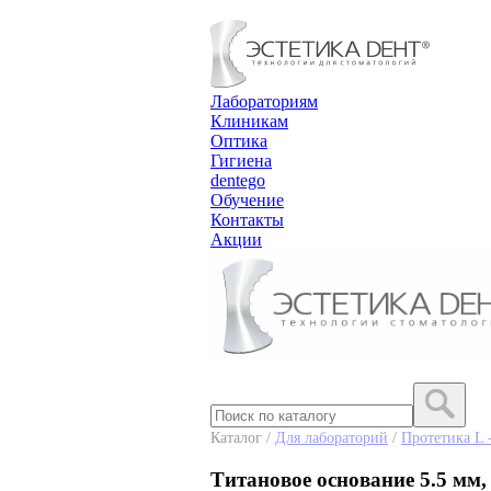
Лабораториям
Клиникам
Оптика
Гигиена
dentego
Обучение
Контакты
Акции
Каталог /
Для лабораторий
/
Протетика L 
Титановое основание 5.5 мм, 