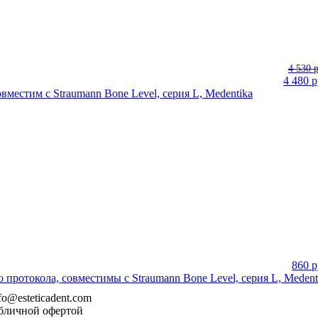
4 530 
4 480
р
овместим с Straumann Bone Level, серия L, Medentika
860
р
 протокола, совместимы с Straumann Bone Level, серия L, Medent
nfo@esteticadent.com
убличной офертой