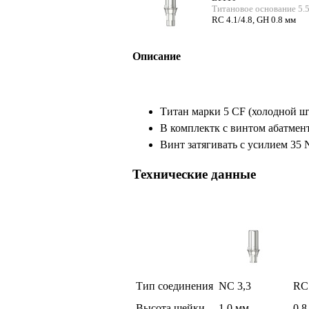
Титановое основание 5.5
RC 4.1/4.8, GH 0.8 мм
Описание
Титан марки 5 CF (холодной ш
В комплектк с винтом абатмен
Винт затягивать с усилием 35
Технические данные
Тип соединения
NC 3,3
RC 
Высота шейки
1,0 мм
0,8