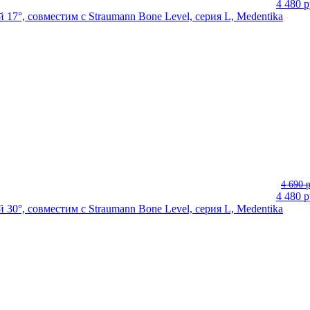
4 480
р
ой 17°, совместим с Straumann Bone Level, серия L, Medentika
4 690 
4 480
р
ой 30°, совместим с Straumann Bone Level, серия L, Medentika