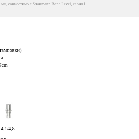
 мм, совместимо с Straumann Bone Level, серия L
тамповки)
та
 Ncm
4,1/4,8
 мм