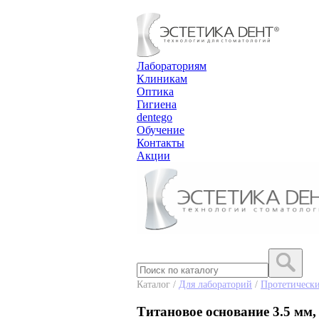
Лабораториям
Клиникам
Оптика
Гигиена
dentego
Обучение
Контакты
Акции
Каталог /
Для лабораторий
/
Протетическ
Титановое основание 3.5 мм, 