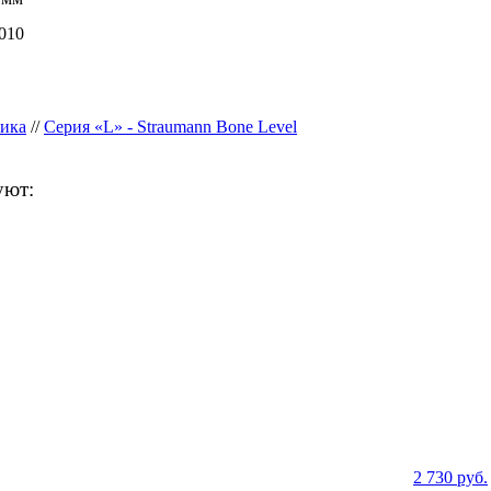
010
ика
//
Серия «L» - Straumann Bone Level
уют:
2 730
руб.