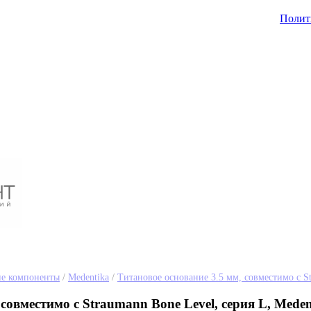
Полит
ие компоненты
/
Medentika
/
Титановое основание 3.5 мм, совместимо с St
совместимо с Straumann Bone Level, серия L, Meden