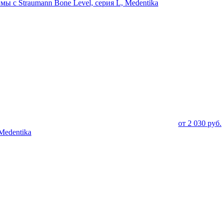
мы с Straumann Bone Level, серия L, Medentika
от
2 030
руб.
Medentika