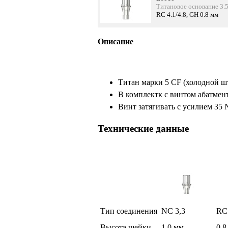
Титановое основание 3.5
RC 4.1/4.8, GH 0.8 мм
Описание
Титан марки 5 CF (холодной ш
В комплектк с винтом абатмен
Винт затягивать с усилием 35
Технические данные
Тип соединения
NC 3,3
RC 
Высота шейки
1,0 мм
0,8