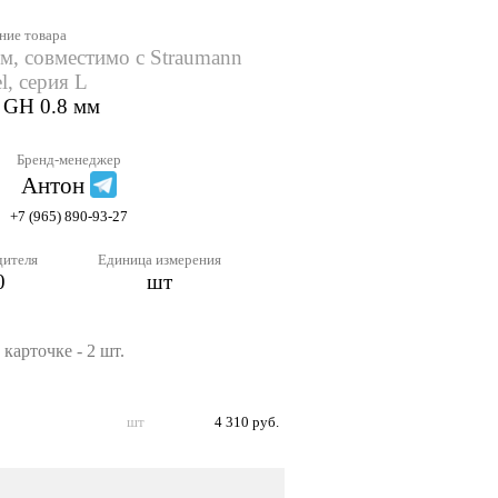
ние товара
м, совместимо с Straumann
l, серия L
, GH 0.8 мм
Бренд-менеджер
Антон
+7 (965) 890-93-27
дителя
Единица измерения
0
шт
карточке - 2 шт.
шт
4 310 руб.