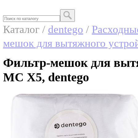
Каталог /
dentego
/
Расходны
мешок для вытяжного устро
Фильтр-мешок для вытя
MC X5, dentego