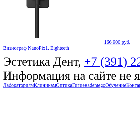
166 900
руб.
Визиограф NanoPix1, Eighteeth
Эстетика Дент,
+7 (391) 2
Информация на сайте не 
Лабораториям
Клиникам
Оптика
Гигиена
dentego
Обучение
Конта