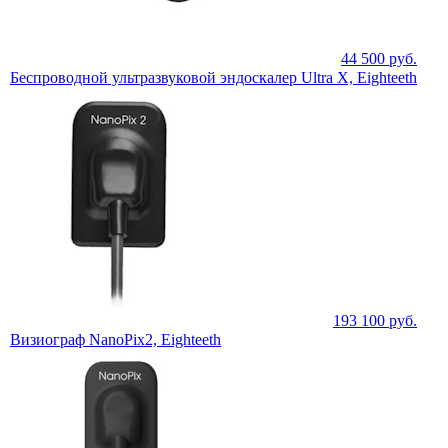
44 500
руб.
Беспроводной ультразвуковой эндоскалер Ultra X, Eighteeth
193 100
руб.
Визиограф NanoPix2, Eighteeth