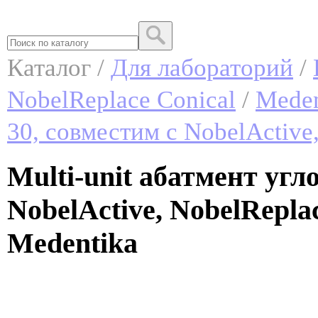
Каталог /
Для лабораторий
/
NobelReplace Conical
/
Meden
30, совместим с NobelActive,
Multi-unit абатмент угл
NobelActive, NobelReplac
Medentika