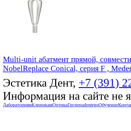
Multi-unit абатмент прямой, совмести
NobelReplace Conical, серия F , Mede
Эстетика Дент,
+7 (391) 2
Информация на сайте не 
Лабораториям
Клиникам
Оптика
Гигиена
dentego
Обучение
Конта