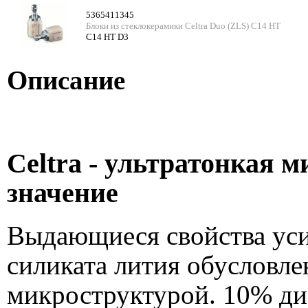
5365411345
Блоки из стеклокерамики Celtra Duo (ZLS) C14 HT
C14 HT D3
Описание
Celtra - ультратонкая 
значение
Выдающиеся свойства ус
силиката лития обусловле
микроструктурой. 10% ди