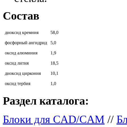
Состав
диоксид кремния
58,0
фосфорный ангидрид
5,0
оксид алюминия
1,9
оксид лития
18,5
диоксид циркония
10,1
оксид тербия
1,0
Раздел каталога:
Блоки для CAD/CAM
//
Бл