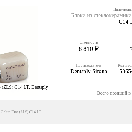
Наименова
Блоки из стеклокерамики
C14 
Стоимость
8 810
+7
Производитель
Код про
Dentsply Sirona
5365
 (ZLS) C14 LT, Dentsply
Всего позиций в 
 Celtra Duo (ZLS) C14 LT