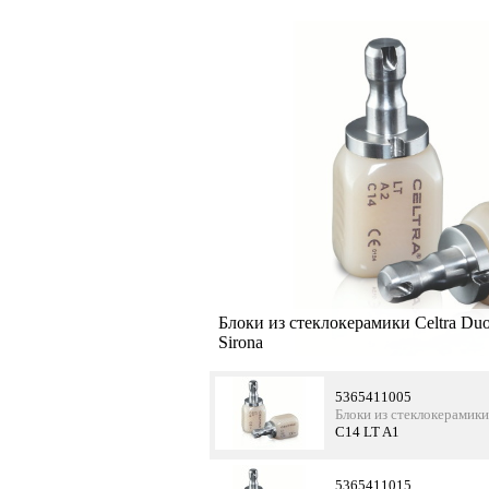
Блоки из стеклокерамики Celtra Duo
Sirona
5365411005
Блоки из стеклокерамики
C14 LT A1
5365411015