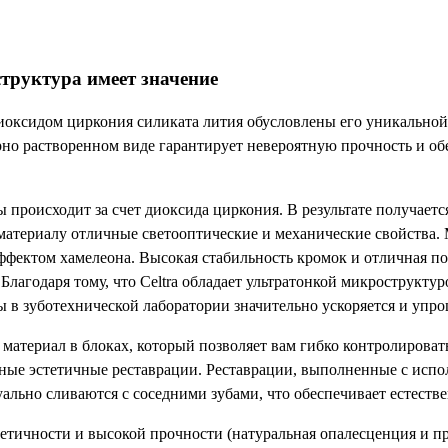
структура имеет значение
оксидом циркония силиката лития обусловлены его уникальной
рно растворенном виде гарантирует невероятную прочность и об
происходит за счет диоксида циркония. В результате получаетс
материалу отличные светооптические и механические свойства. 
ффектом хамелеона. Высокая стабильность кромок и отличная п
агодаря тому, что Celtra обладает ультратонкой микроструктур
 в зуботехнической лаборатории значительно ускоряется и упро
 материал в блоках, который позволяет вам гибко контролироват
ые эстетичные реставрации. Реставрации, выполненные с испол
уально сливаются с соседними зубами, что обеспечивает естест
етичности и высокой прочности (натуральная опалесценция и пр