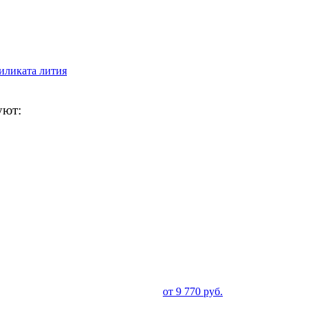
иликата лития
уют:
от
9 770
руб.