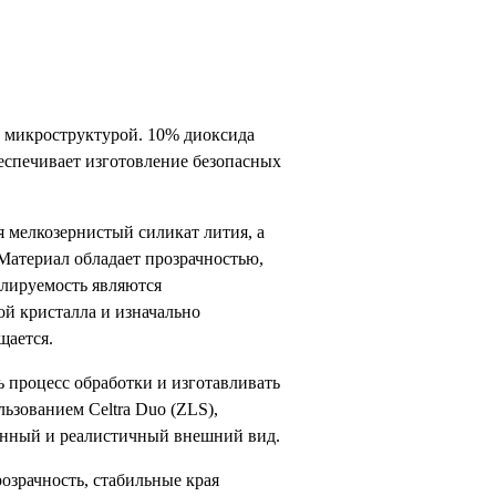
 микроструктурой. 10% диоксида
еспечивает изготовление безопасных
я мелкозернистый силикат лития, а
Материал обладает прозрачностью,
олируемость являются
ой кристалла и изначально
щается.
ь процесс обработки и изготавливать
ьзованием Celtra Duo (ZLS),
венный и реалистичный внешний вид.
озрачность, стабильные края