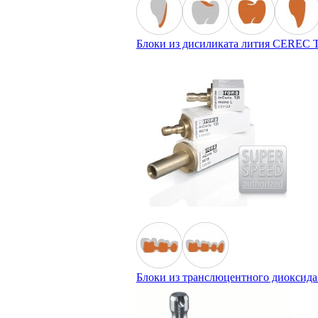
Блоки из дисиликата лития CEREC Tes
Блоки из транслюцентного диоксида ц