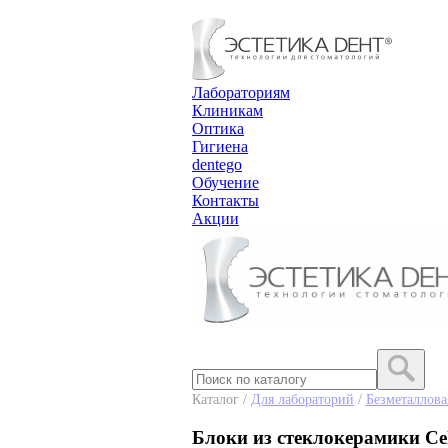
Лабораториям
Клиникам
Оптика
Гигиена
dentego
Обучение
Контакты
Акции
Каталог /
Для лабораторий
/
Безметаллова
Блоки из стеклокерамики Cel