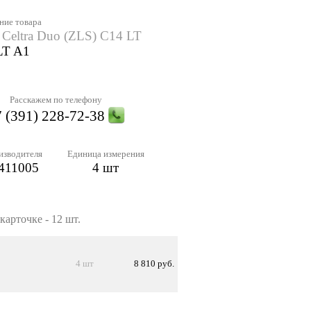
ние товара
 Celtra Duo (ZLS) C14 LT
LT A1
Расскажем по телефону
 (391) 228-72-38
изводителя
Единица измерения
411005
4 шт
карточке - 12 шт.
4 шт
8 810 руб.