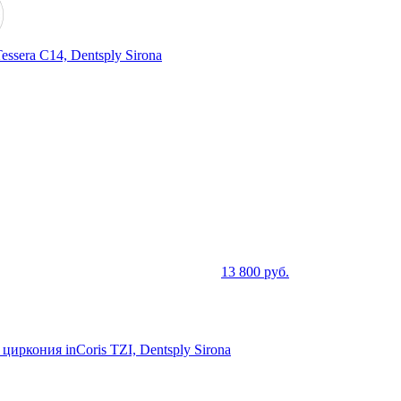
sera C14, Dentsply Sirona
13 800
руб.
иркония inCoris TZI, Dentsply Sirona