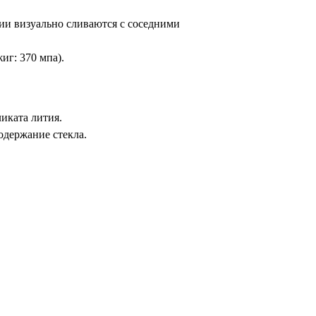
ии визуально сливаются с соседними
иг: 370 мпа).
иката лития.
одержание стекла.