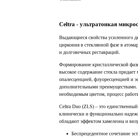
Celtra - ультратонкая микро
Выдающиеся свойства усиленного ди
циркония в стеклянной фазе в атома
и долговечных реставраций.
Формирование кристаллической фазы 
высокое содержание стекла придает 
опалесценцией, флуоресценцией и э
дополнительными преимуществами. Бл
необходимым цветом, процесс работы
Celtra Duo (ZLS) – это единственный
клинически и функционально надежн
обладают эффектом хамелеона и виз
Беспрецедентное сочетание эст