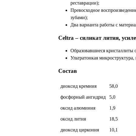
реставрации);
Превосходное воспроизведение
зубами);
Два варианта работы с материа
Celtra – силикат лития, ус
Образовавшиеся кристаллиты о
Ультратонкая микроструктура, 
Состав
диоксид кремния
58,0
фосфорный ангидрид
5,0
оксид алюминия
1,9
оксид лития
18,5
диоксид циркония
10,1