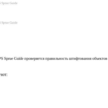
 Sprue Guide
 Sprue Guide
S Sprue Guide проверяется правильность штифтования объектов 
уют: