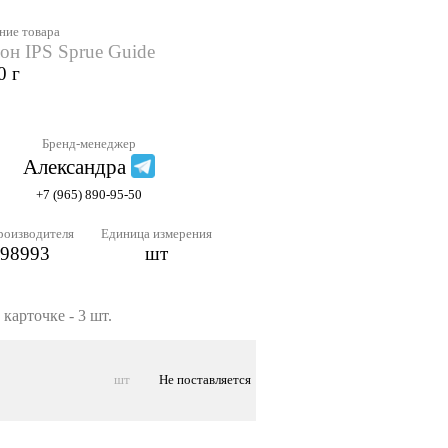
ние товара
он IPS Sprue Guide
0 г
Бренд-менеджер
Александра
+7 (965) 890-95-50
роизводителя
Единица измерения
98993
шт
карточке - 3 шт.
шт
Не поставляется