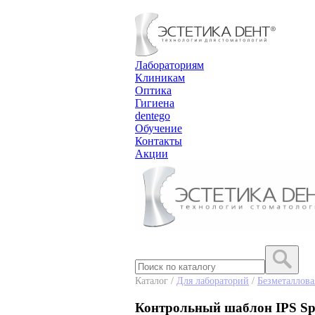
Лабораториям
Клиникам
Оптика
Гигиена
dentego
Обучение
Контакты
Акции
Каталог /
Для лабораторий
/
Безметаллова
Контрольный шаблон IPS Spr