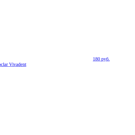
180
руб.
lar Vivadent