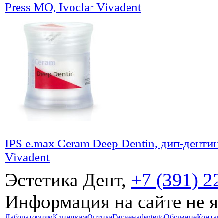
Press MO, Ivoclar Vivadent
IPS e.max Ceram Deep Dentin, дип-дентин
Vivadent
Эстетика Дент,
+7 (391) 2
Информация на сайте не 
Лабораториям
Клиникам
Оптика
Гигиена
dentego
Обучение
Конта