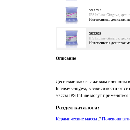
593297
IPS InLine Gingiva, дес
Интенсивная десневая ма
593298
IPS InLine Gingiva, дес
Интенсивная десневая ма
Описание
Десневые массы с живым внешним в
Intensiv Gingiva, в зависимости от
массы IPS InLine могут применяться 
Раздел каталога:
Керамические массы
//
Полевошпатна