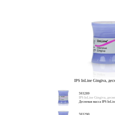
IPS InLine Gingiva, дес
593289
IPS InLine Gingiva, дес
Десневая масса IPS InLin
593290