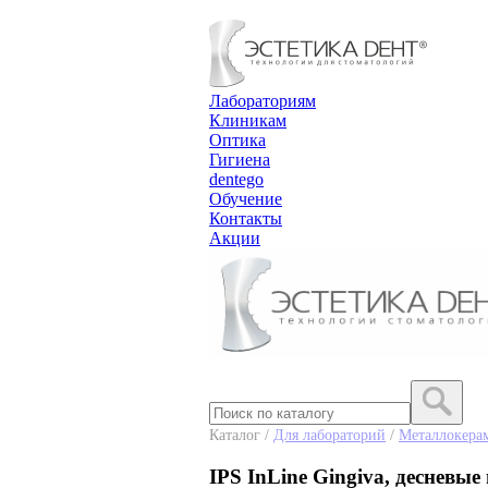
Лабораториям
Клиникам
Оптика
Гигиена
dentego
Обучение
Контакты
Акции
Каталог /
Для лабораторий
/
Металлокера
IPS InLine Gingiva, десневые 