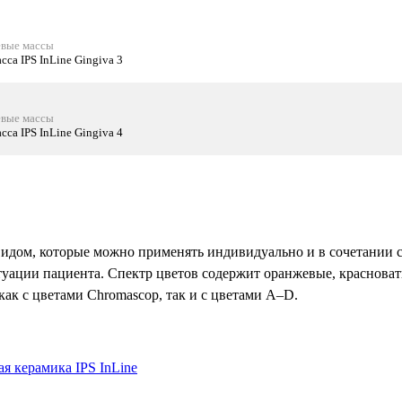
невые массы
сса IPS InLine Gingiva 3
невые массы
сса IPS InLine Gingiva 4
идом, которые можно применять индивидуально и в сочетании 
 ситуации пациента. Спектр цветов содержит оранжевые, краснова
как с цветами Chromascop, так и с цветами A–D.
я керамика IPS InLine