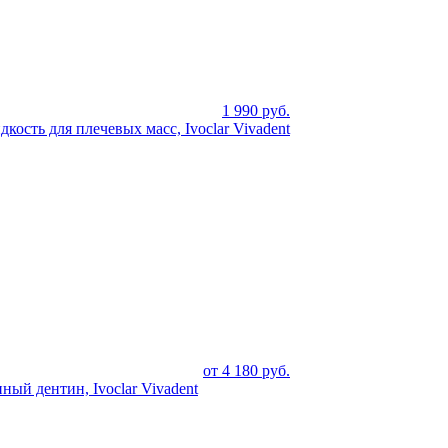
1 990
руб.
дкость для плечевых масс, Ivoclar Vivadent
от
4 180
руб.
ный дентин, Ivoclar Vivadent