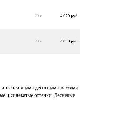
20 г
4 070 руб.
20 г
4 070 руб.
с интенсивными десневыми массами
тые и синеватые оттенки. Десневые