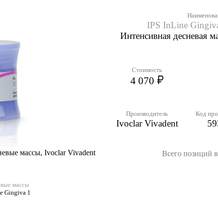
Наименова
IPS InLine Gingiv
Интенсивная десневая ма
Стоимость
4 070
Производитель
Код про
Ivoclar Vivadent
59
невые массы, Ivoclar Vivadent
Всего позиций в 
невые массы
e Gingiva 1