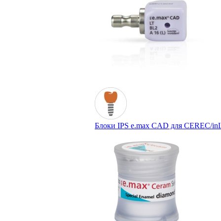
Блоки IPS e.max CAD для CEREC/inLab