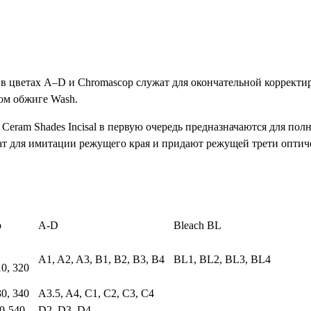
s в цветах A–D и Chromascop служат для окончательной корректир
ом обжиге Wash.
 Ceram Shades Incisal в первую очередь предназначаются для пол
ужат для имитации режущего края и придают режущей трети опти
p
A-D
Bleach BL
A1, A2, A3, B1, B2, B3, B4
BL1, BL2, BL3, BL4
10, 320
30, 340
A3.5, A4, C1, C2, C3, C4
10-540
D2, D3, D4