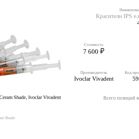
Наименова
Красители IPS e
Стоимость
7 600
Производитель
Код про
Ivoclar Vivadent
59
eram Shade, Ivoclar Vivadent
Всего позиций в 
am Shade