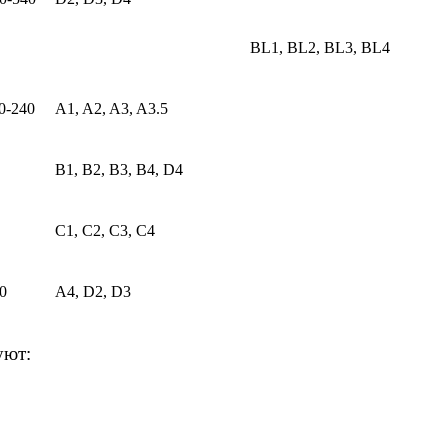
BL1, BL2, BL3, BL4
0-240
A1, A2, A3, A3.5
B1, B2, B3, B4, D4
C1, C2, C3, C4
0
A4, D2, D3
уют: