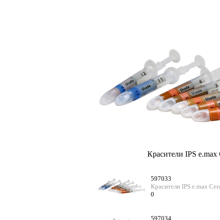
Красители IPS e.max C
597033
Красители IPS e.max Cer
0
597034