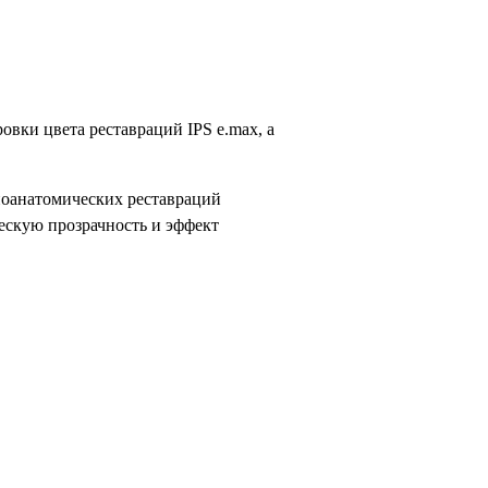
овки цвета реставраций IPS e.max, а
ноанатомических реставраций
ческую прозрачность и эффект