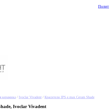
Полит
я керамика
/
Ivoclar Vivadent
/
Красители IPS e.max Ceram Shade
ade, Ivoclar Vivadent