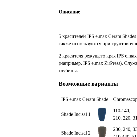
Описание
5 красителей IPS e.max Ceram Shade
также используются при грунтовочн
2 красителя режущего края IPS e.max
(например, IPS e.max ZirPress). Сл
глубины.
Возможные варианты
IPS e.max Ceram Shade
Chromasco
110-140,
Shade Incisal 1
210, 220, 3
230, 240, 3
Shade Incisal 2
410-440, 5