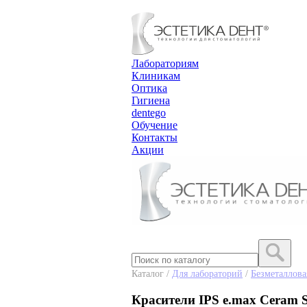
Лабораториям
Клиникам
Оптика
Гигиена
dentego
Обучение
Контакты
Акции
Каталог /
Для лабораторий
/
Безметаллова
Красители IPS e.max Ceram Sh