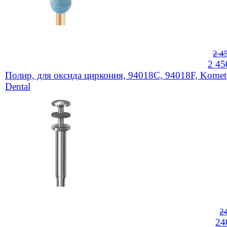
2 4
2 45
Полир, для оксида циркония, 94018C, 94018F, Komet
Dental
2
24