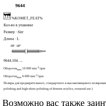
9644
%KOMET_FEAT%
Кол-во в упаковке
Размер
∙
Size
Длина ∙ L
HP ∙
HP
9644
.104. ...
-1
Оборотов
10 000 min
/rpm
max
-1
Оборотов
6 000 min
/rpm
max
Полиры для предварительного, стандартного и высокоглянцевого полирования
polishing and high-shine polishing of denture acrylics, extraoral use )
Возможно вас также заин