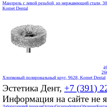
Мандрель с левой резьбой, из нержавеющей стали, 3
Komet Dental
2
26
Хлопковый полировальный круг, 9628, Komet Dental
Эстетика Дент,
+7 (391) 2
Информация на сайте не 
Лабораториям
Клиникам
Оптика
Гигиена
dentego
Обучение
Конта