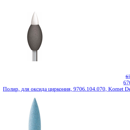
6
67
Полир, для оксида циркония, 9706.104.070, Komet De