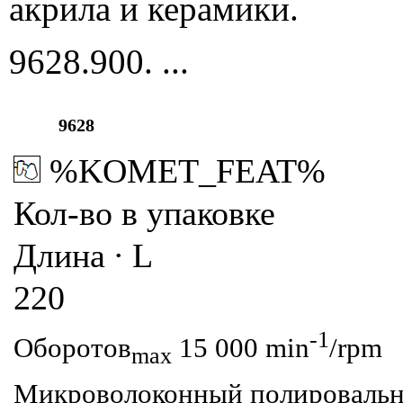
акрила и керамики.
9628
.900. ...
9628
%KOMET_FEAT%
Кол-во в упаковке
Длина ∙ L
220
-1
Оборотов
15 000 min
/rpm
max
Микроволоконный полировальны