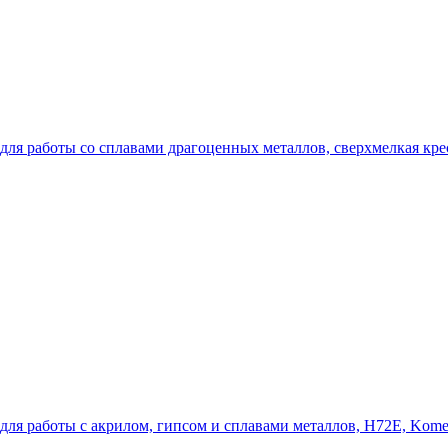
для работы со сплавами драгоценных металлов, сверхмелкая кре
для работы с акрилом, гипсом и сплавами металлов, H72E, Komet