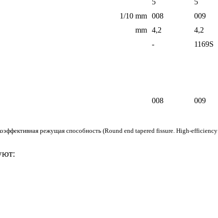
5
5
1/10 mm
008
009
mm
4,2
4,2
-
1169S
008
009
ффективная режущая способность (Round end tapered fissure. High-efficiency 
уют: