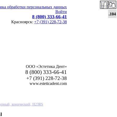
ика обработки персональных данных
Войти
.104
.104
.123
.104
8 (800) 333-66-41
Красноярск:
+7 (391) 228-72-38
ООО «Эстетика Дент»
8 (800) 333-66-41
+7 (391) 228-72-38
www.esteticadent.com
сурный, конический, H23RS
l