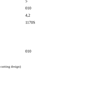
5
010
4,2
1170S
010
cutting design)