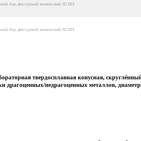
ный, бор, фиссурный, конический, H23RS
ный, бор, фиссурный, конический, H23RS
бораторная твердосплавная конусная, скруглённый
ки драгоценных/недрагоценных металлов, диаметр