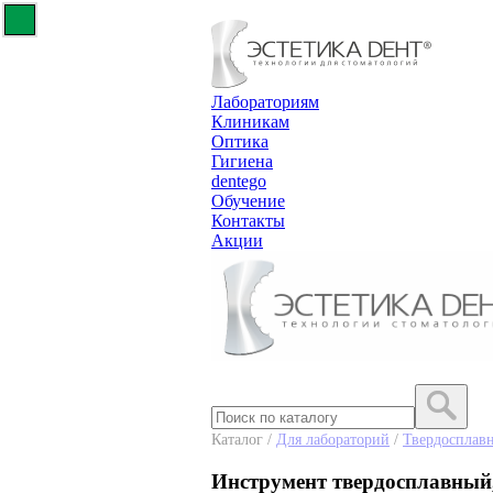
Лабораториям
Клиникам
Оптика
Гигиена
dentego
Обучение
Контакты
Акции
Каталог /
Для лабораторий
/
Твердосплав
Инструмент твердосплавный,