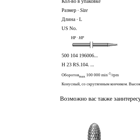
Кол-во в упаковке
Размер
∙
Size
Длина ∙ L
US No.
HP ∙
HP
500 104 196006...
H 23 RS
.104. ...
-1
Оборотов
100 000 min
/rpm
max
Конусный, со скругленным кончиком. Высокоэ
Возможно вас также заинтерес