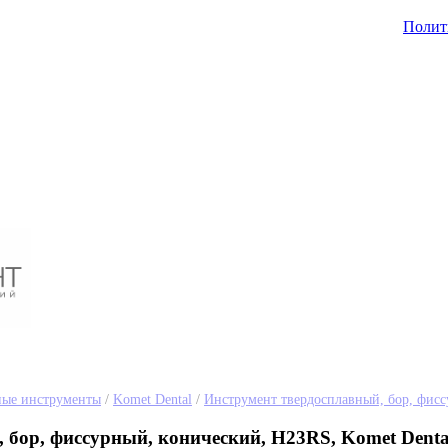
Полит
ные инструменты
/
Komet Dental
/
Инструмент твердосплавный, бор, фис
 бор, фиссурный, конический, H23RS, Komet Denta