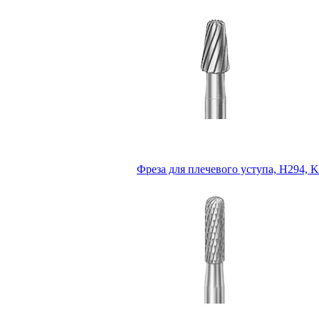
Фреза для плечевого уступа, H294, K