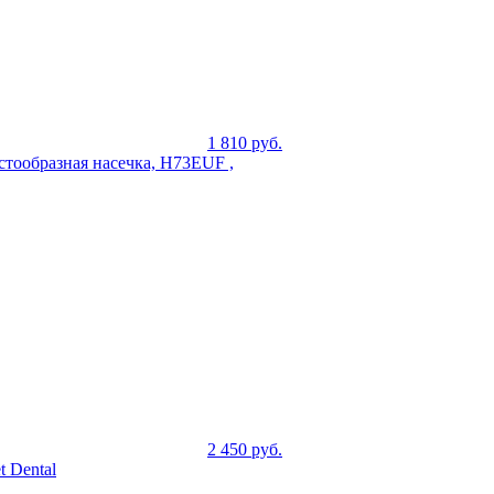
1 810
руб.
стообразная насечка, H73EUF ,
2 450
руб.
 Dental