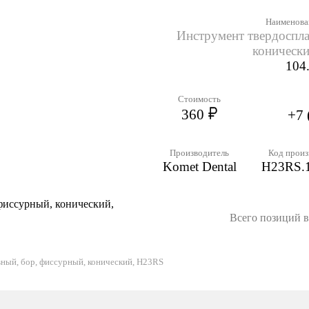
Наименова
Инструмент твердоспла
коническ
104
Стоимость
360
+7 
Производитель
Код произ
Komet Dental
H23RS.1
фиссурный, конический,
Всего позиций в 
ный, бор, фиссурный, конический, H23RS