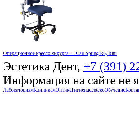
Операционное кресло хирурга — Carl Spring R6, Rini
Эстетика Дент,
+7 (391) 2
Информация на сайте не 
Лабораториям
Клиникам
Оптика
Гигиена
dentego
Обучение
Конта