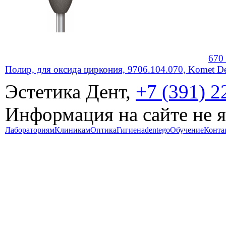
670
Полир, для оксида циркония, 9706.104.070, Komet De
Эстетика Дент,
+7 (391) 2
Информация на сайте не 
Лабораториям
Клиникам
Оптика
Гигиена
dentego
Обучение
Конта