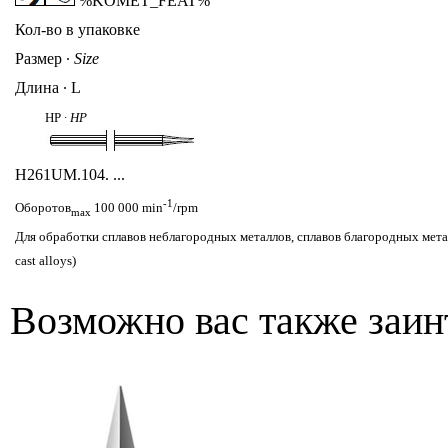
%KOMET_FEAT%
Кол-во в упаковке
Размер
∙
Size
Длина ∙ L
HP ∙
HP
H261UM
.104. ...
-1
Оборотов
100 000 min
/rpm
max
Для обработки сплавов неблагородных металлов, сплавов благородных металл
cast alloys)
Возможно вас также заин