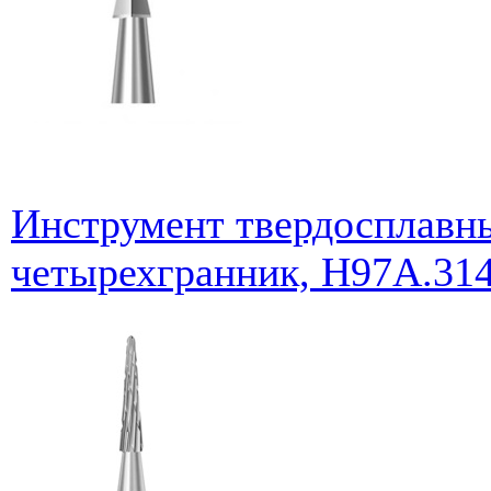
Инструмент твердосплавны
четырехгранник, H97A.314