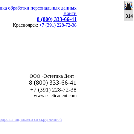
ика обработки персональных данных
Войти
.314
.314
.314
.314
8 (800) 333-66-41
Красноярск:
+7 (391) 228-72-38
ООО «Эстетика Дент»
8 (800) 333-66-41
+7 (391) 228-72-38
www.esteticadent.com
рирования, колесо со скругленной