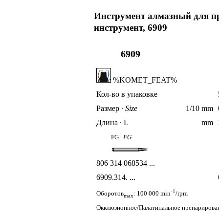
Инструмент алмазный для п
инструмент, 6909
6909
%KOMET_FEAT%
Кол-во в упаковке
Размер
∙
Size
1/10 mm
Длина ∙ L
mm
FG ∙
FG
806 314 068534 ...
6909
.314. ...
-1
Оборотов
: 100 000 min
/rpm
max
Окклюзионное/Палатинальное препарирование