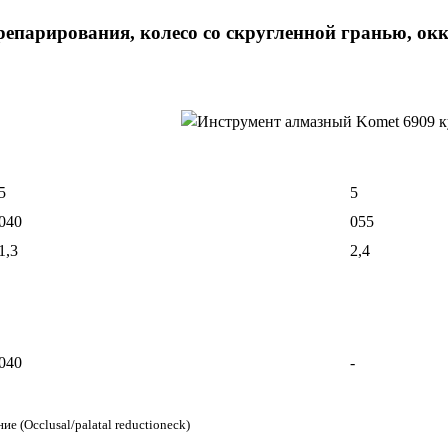
репарирования, колесо со скругленной гранью, о
5
5
040
055
1,3
2,4
040
-
 (Occlusal/palatal reductioneck)