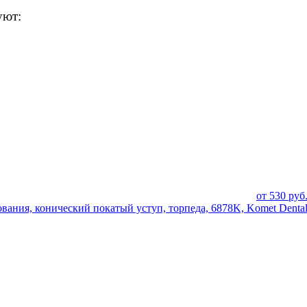
уют:
от
530
руб
ания, конический покатый уступ, торпеда, 6878K, Komet Denta