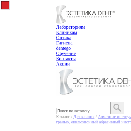
Лабораториям
Клиникам
Оптика
Гигиена
dentego
Обучение
Контакты
Акции
Каталог /
Для клиник
/
Алмазные инструм
гранью, окклюзионный абразивный инстр