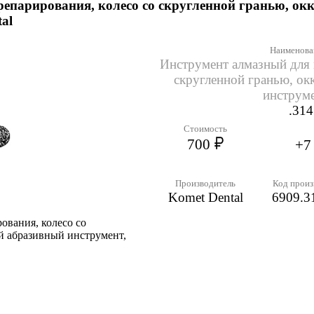
репарирования, колесо со скругленной гранью, о
al
Наименова
Инструмент алмазный для 
скругленной гранью, о
инструме
.314
Стоимость
700
+7
Производитель
Код произ
Komet Dental
6909.3
ования, колесо со
й абразивный инструмент,