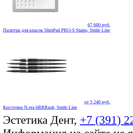
67 600
руб.
Палитра для красок SlimPad PRO-S Stains, Smile Line
от
5 240
руб.
Кисточки N.era bRRRush, Smile Line
Эстетика Дент,
+7 (391) 2