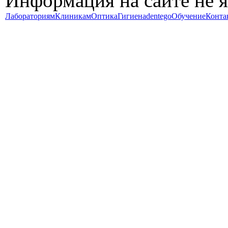
Информация на сайте не 
Лабораториям
Клиникам
Оптика
Гигиена
dentego
Обучение
Конта