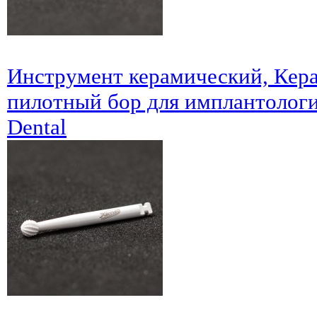
Инструмент керамический, Кер
пилотный бор для имплантолог
Dental