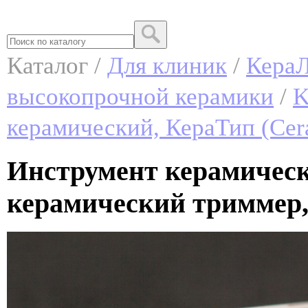
Каталог /
Для клиник
/
КераЛ
высокопрочной керамики
/
K
керамический, КераТип (Cer
Инструмент керамическ
керамический триммер,