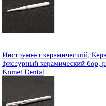
Инструмент керамический, Кера
фиссурный керамический бор, р
Komet Dental