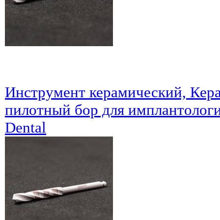
Инструмент керамический, Кер
пилотный бор для имплантолог
Dental