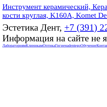
Инструмент керамический, КераБ
кости круглая, K160A, Komet De
Эстетика Дент,
+7 (391) 2
Информация на сайте не 
Лабораториям
Клиникам
Оптика
Гигиена
dentego
Обучение
Конта