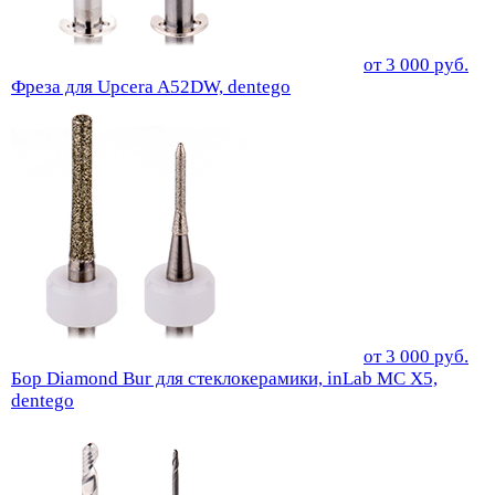
от
3 000
руб.
Фреза для Upcera A52DW, dentego
от
3 000
руб.
Бор Diamond Bur для стеклокерамики, inLab MC X5,
dentego