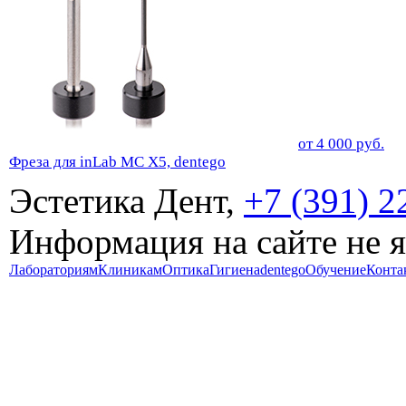
от
4 000
руб.
Фреза для inLab MC X5, dentego
Эстетика Дент,
+7 (391) 2
Информация на сайте не 
Лабораториям
Клиникам
Оптика
Гигиена
dentego
Обучение
Конта