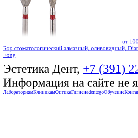
от
10
Бор стоматологический алмазный, оливовидный, Dia
Fong
Эстетика Дент,
+7 (391) 2
Информация на сайте не 
Лабораториям
Клиникам
Оптика
Гигиена
dentego
Обучение
Конта