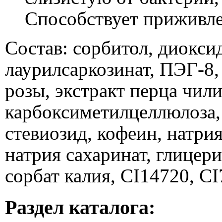
Способствует приживл
Состав: сорбитол, диокси
лаурилсаркозинат, ПЭГ-8, 
розы, экстракт перца чили
карбоксиметилцеллюлоза,
стевиозид, кофеин, натрия
натрия сахаринат, глицери
сорбат калия, CI14720, CI
Раздел каталога: