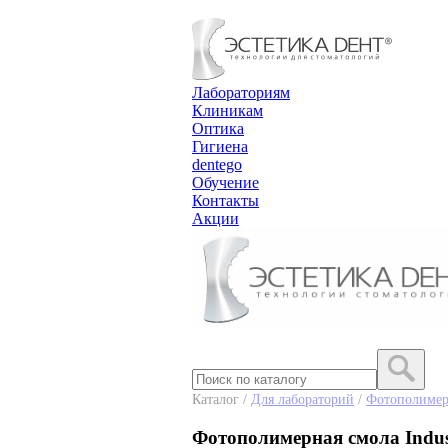
Лабораториям
Клиникам
Оптика
Гигиена
dentego
Обучение
Контакты
Акции
Каталог /
Для лабораторий
/
Фотополимер
Фотополимерная смола Indus