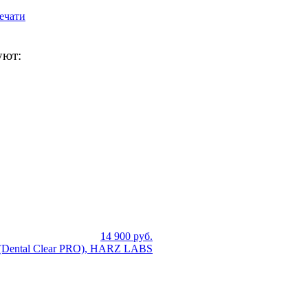
ечати
уют:
14 900
руб.
 (Dental Clear PRO), HARZ LABS