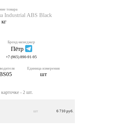
ние товара
 Industrial ABS Black
 кг
Бренд-менеджер
Пётр
+7 (965) 890-91-95
водителя
Единица измерения
BS05
шт
карточке - 2 шт.
шт
6 710 руб.