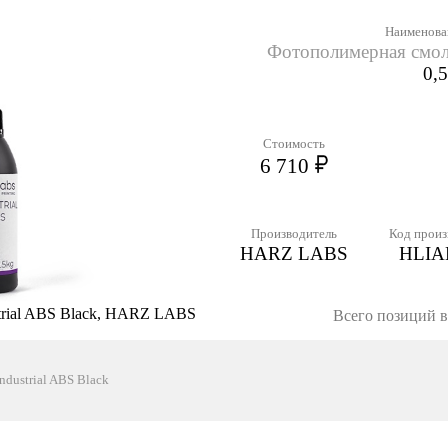
Наименова
Фотополимерная смола
0,5
Стоимость
6 710
Производитель
Код произ
HARZ LABS
HLIA
trial ABS Black, HARZ LABS
Всего позиций в 
dustrial ABS Black