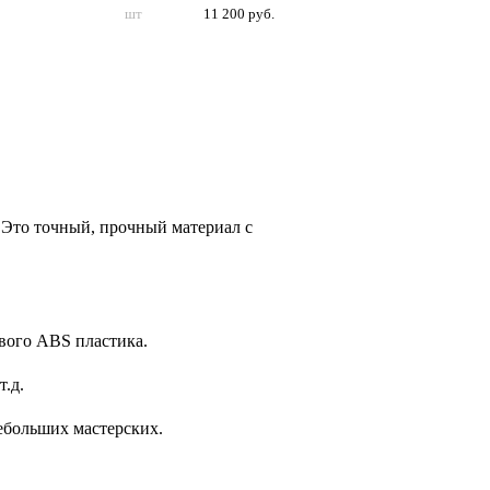
шт
11 200 руб.
 Это точный, прочный материал с
вого ABS пластика.
.д.
ебольших мастерских.