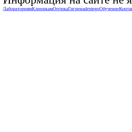
Лабораториям
Клиникам
Оптика
Гигиена
dentego
Обучение
Конта