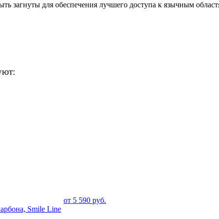
быть загнуты для обеспечения лучшего доступа к язычным област
уют:
от
5 590
руб.
карбона, Smile Line