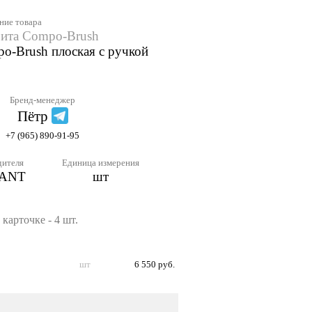
ние товара
зита Compo-Brush
o-Brush плоская с ручкой
Бренд-менеджер
Пётр
+7 (965) 890-91-95
дителя
Единица измерения
-ANT
шт
карточке - 4 шт.
шт
6 550 руб.