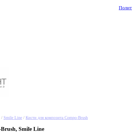
Полит
/
Smile Line
/
Кисти для композита Compo-Brush
rush, Smile Line