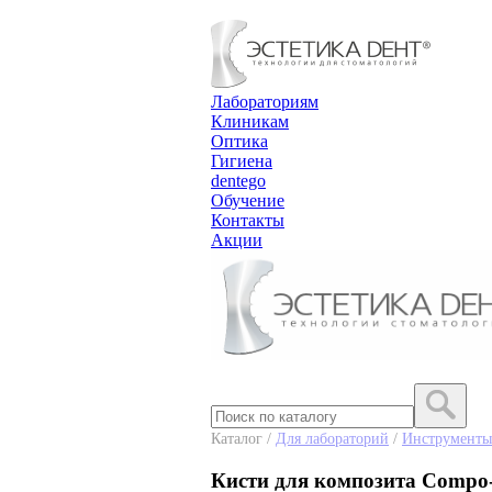
Лабораториям
Клиникам
Оптика
Гигиена
dentego
Обучение
Контакты
Акции
Каталог /
Для лабораторий
/
Инструменты
Кисти для композита Compo-B