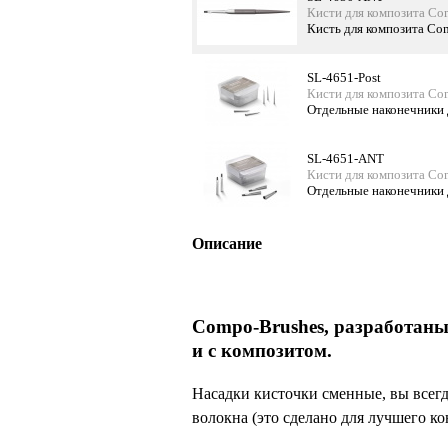
Кисти для композита Co
Кисть для композита Co
SL-4651-Post
Кисти для композита Co
Отдельные наконечники 
SL-4651-ANT
Кисти для композита Co
Отдельные наконечники 
Описание
Compo-Brushes, разработаны 
и с композитом.
Насадки кисточки сменные, вы всегд
волокна (это сделано для лучшего к