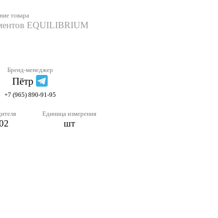
ние товара
ументов EQUILIBRIUM
Бренд-менеджер
Пётр
+7 (965) 890-91-95
дителя
Единица измерения
02
шт