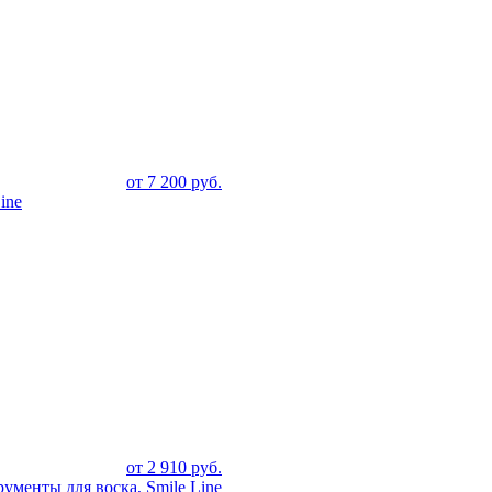
от
7 200
руб.
ine
от
2 910
руб.
менты для воска, Smile Line