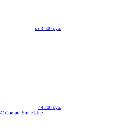
от
3 500
руб.
49 200
руб.
C Compo, Smile Line