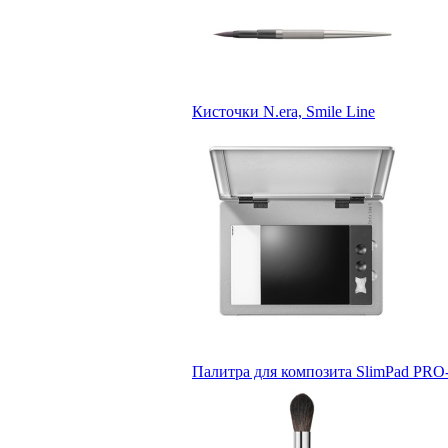
Кисточки N.era, Smile Line
Палитра для композита SlimPad PRO-