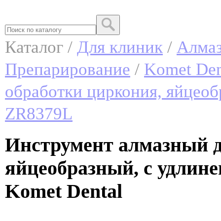
Каталог /
Для клиник
/
Алмаз
Препарирование
/
Komet Den
обработки циркония, яйцеоб
ZR8379L
Инструмент алмазный д
яйцеобразный, с удлин
Komet Dental