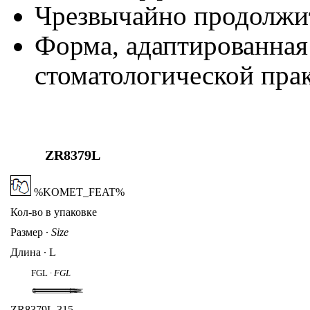
Чрезвычайно продолжи
Форма, адаптированная
стоматологической пра
ZR8379L
%KOMET_FEAT%
Кол-во в упаковке
Размер
∙
Size
Длина ∙ L
FGL ∙
FGL
ZR8379L
.315. ...