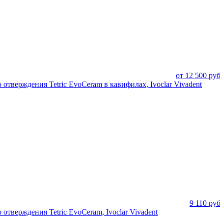
от
12 500
руб
отверждения Tetric EvoCeram в кавифилах, Ivoclar Vivadent
9 110
руб
отверждения Tetric EvoCeram, Ivoclar Vivadent