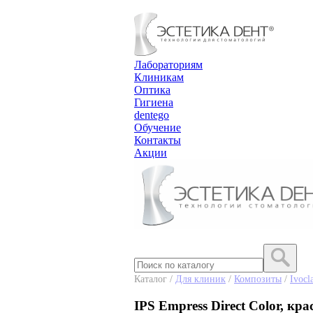
Лабораториям
Клиникам
Оптика
Гигиена
dentego
Обучение
Контакты
Акции
Каталог /
Для клиник
/
Композиты
/
Ivocl
IPS Empress Direct Color, кра