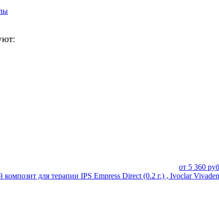
лы
уют:
от
5 360
руб
позит для терапии IPS Empress Direct (0.2 г.) , Ivoclar Vivaden