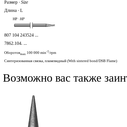
Размер
∙
Size
Длина ∙ L
HP ∙
HP
807 104 243524 ...
7862
.104. ...
-1
Оборотов
100 000 min
/rpm
max
Синтеризованная связка, пламевидный (With sintered bond/DSB Flame)
Возможно вас также заин