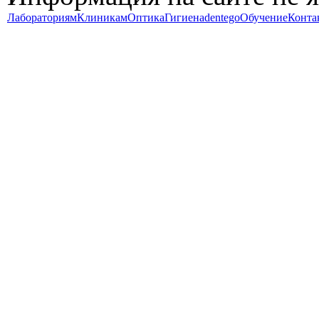
Лабораториям
Клиникам
Оптика
Гигиена
dentego
Обучение
Конта