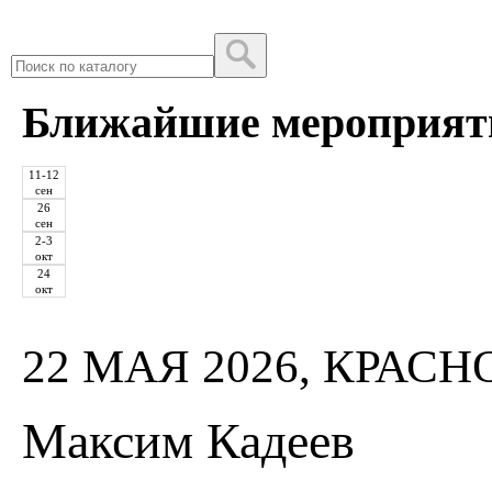
Ближайшие мероприят
11-12
сен
26
сен
2-3
окт
24
окт
22 МАЯ 2026, КРАС
Максим Кадеев