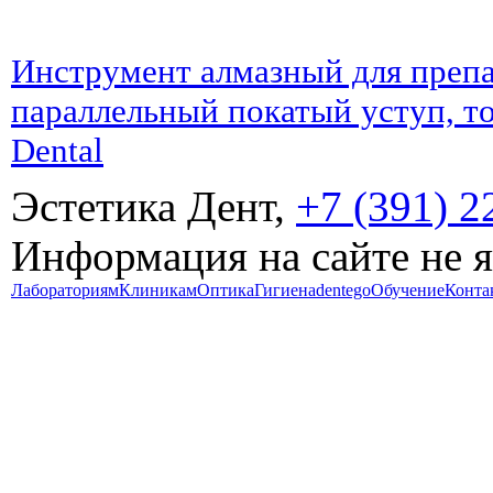
Инструмент алмазный для препа
параллельный покатый уступ, т
Dental
Эстетика Дент,
+7 (391) 2
Информация на сайте не 
Лабораториям
Клиникам
Оптика
Гигиена
dentego
Обучение
Конта