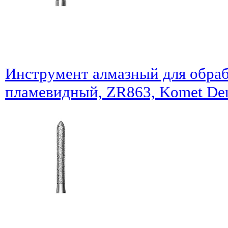
Инструмент алмазный для обраб
пламевидный, ZR863, Komet Den