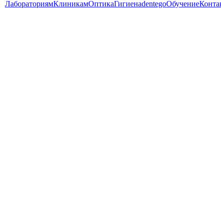
Лабораториям
Клиникам
Оптика
Гигиена
dentego
Обучение
Конта