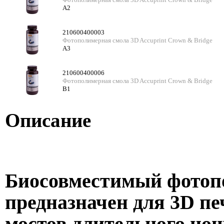
A2
210600400003
Фотополимерная смола 3D Accuprint Crown & Bridge
A3
210600400006
Фотополимерная смола 3D Accuprint Crown & Bridge
B1
Описание
Биосовместимый фотоп
предназначен для 3D п
мостов длительного но