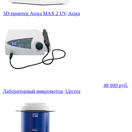
3D-принтер Asiga MAX 2 UV, Asiga
48 000
руб.
Лабораторный микромотор, Upcera