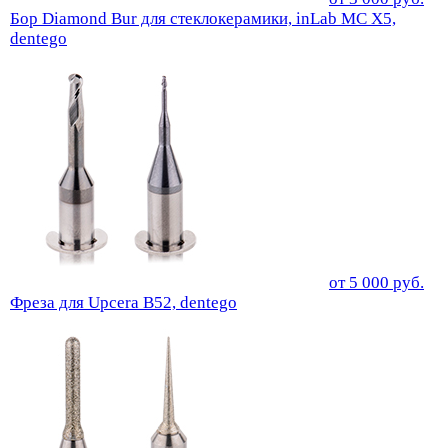
Бор Diamond Bur для стеклокерамики, inLab MC X5,
dentego
от
5 000
руб.
Фреза для Upcera B52, dentego