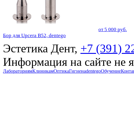
от
5 000
руб.
Бор для Upcera B52, dentego
Эстетика Дент,
+7 (391) 2
Информация на сайте не 
Лабораториям
Клиникам
Оптика
Гигиена
dentego
Обучение
Конта