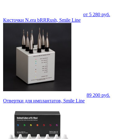
от
5 280
руб.
Кисточки N.era bRRRush, Smile Line
89 200
руб.
Отвертки для имплантатов, Smile Line