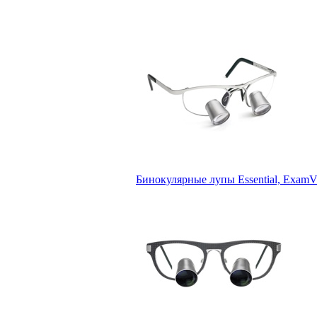
Бинокулярные лупы Essential, ExamV