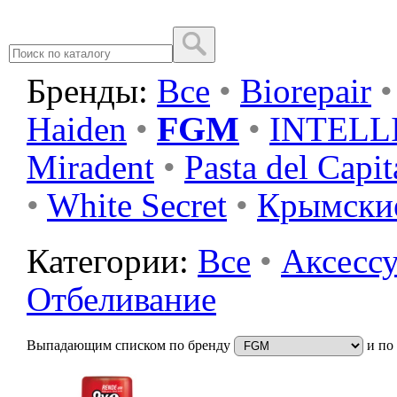
Бренды:
Все
•
Biorepair
•
FGM
Haiden
•
•
INTELL
Miradent
•
Pasta del Capi
•
White Secret
•
Крымски
Категории:
Все
•
Аксессу
Отбеливание
Выпадающим списком по бренду
и по