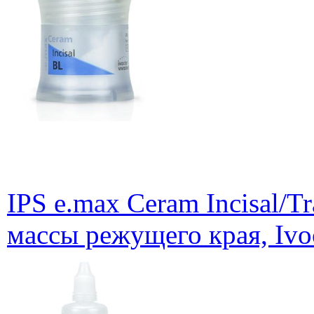
IPS e.max Ceram Incisal/Tr
массы режущего края, Ivoc