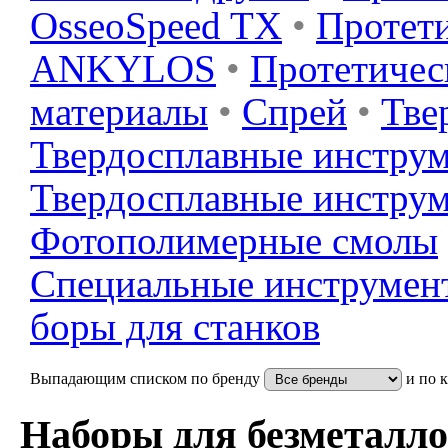
OsseoSpeed TX
•
Протети
ANKYLOS
•
Протетичес
материалы
•
Спрей
•
Тве
Твердосплавные инстру
Твердосплавные инструм
Фотополимерные смолы
Специальные инструмен
боры для станков
Выпадающим списком по бренду
и по 
Наборы для безметалло