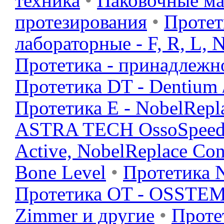
техника
•
Паковочные м
протезирования
•
Протети
лабораторные - F, R, L, 
Протетика - принадлежно
Протетика DT - Dentium 
Протетика E - NobelRepl
ASTRA TECH OssoSpee
Active, NobelReplace Con
Bone Level
•
Протетика N
Протетика OT - OSSTEM
Zimmer и другие
•
Проте