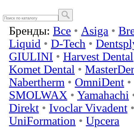
Бренды:
Все
•
Asiga
•
Br
Liquid
•
D-Tech
•
Dentspl
GIULINI
•
Harvest Dental
Komet Dental
•
MasterDe
Nabertherm
•
OmniDent
•
SMOLWAX
•
Yamahachi
Direkt
•
Ivoclar Vivadent
UniFormation
•
Upcera