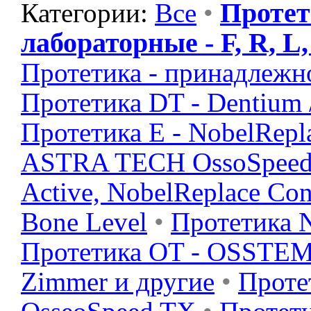
Протети
Категории:
Все
•
лабораторные - F, R, L,
Протетика - принадлежно
Протетика DT - Dentium 
Протетика E - NobelRepl
ASTRA TECH OssoSpee
Active, NobelReplace Con
Bone Level
•
Протетика N
Протетика OT - OSSTEM
Zimmer и другие
•
Проте