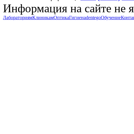
Информация на сайте не 
Лабораториям
Клиникам
Оптика
Гигиена
dentego
Обучение
Конта