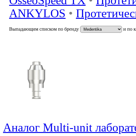
OsseoSpeed TX
•
Протети
ANKYLOS
•
Протетичес
Выпадающим списком по бренду
и по 
Аналог Multi-unit лабор