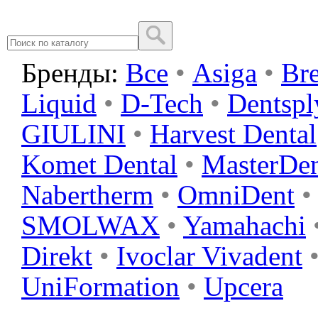
Бренды:
Все
•
Asiga
•
Br
Liquid
•
D-Tech
•
Dentspl
GIULINI
•
Harvest Dental
Komet Dental
•
MasterDe
Nabertherm
•
OmniDent
•
SMOLWAX
•
Yamahachi
Direkt
•
Ivoclar Vivadent
UniFormation
•
Upcera