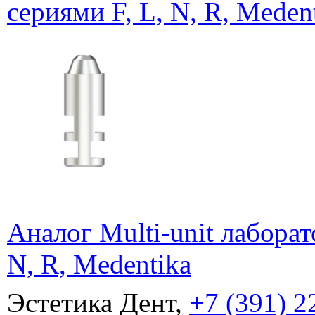
сериями F, L, N, R, Meden
Аналог Multi-unit лабора
N, R, Medentika
Эстетика Дент,
+7 (391) 2