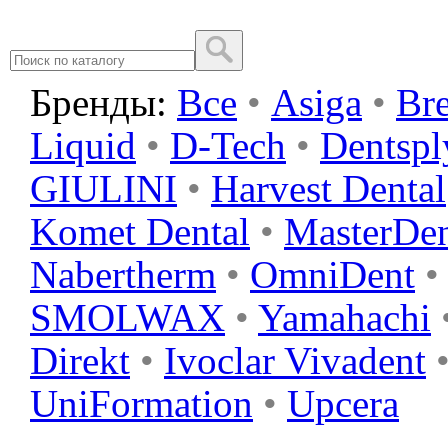
Бренды:
Все
•
Asiga
•
Br
Liquid
•
D-Tech
•
Dentspl
GIULINI
•
Harvest Dental
Komet Dental
•
MasterDe
Nabertherm
•
OmniDent
•
SMOLWAX
•
Yamahachi
Direkt
•
Ivoclar Vivadent
UniFormation
•
Upcera