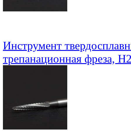
Инструмент твердосплавн
трепанационная фреза, H2