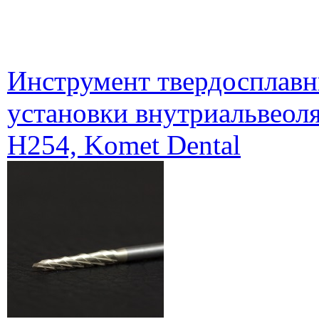
Инструмент твердосплавн
установки внутриальвеол
H254, Komet Dental