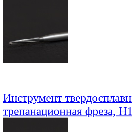
Инструмент твердосплавн
трепанационная фреза, H1