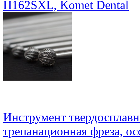
H162SXL, Komet Dental
Инструмент твердосплавн
трепанационная фреза, о