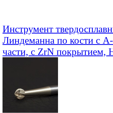
Инструмент твердосплавн
Линдеманна по кости с А
части, с ZrN покрытием, 