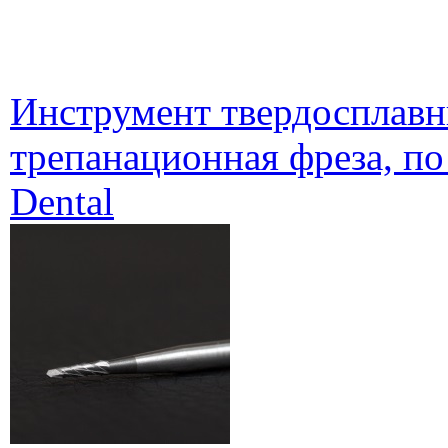
Инструмент твердосплавн
трепанационная фреза, п
Dental