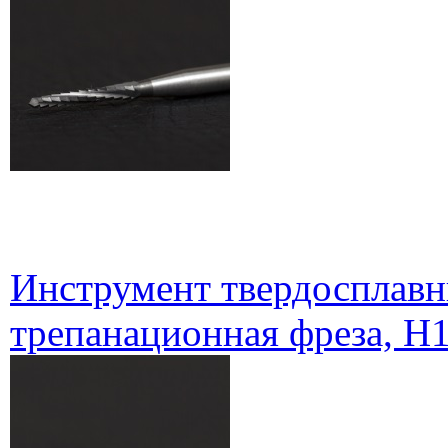
Инструмент твердосплавн
трепанационная фреза, H1