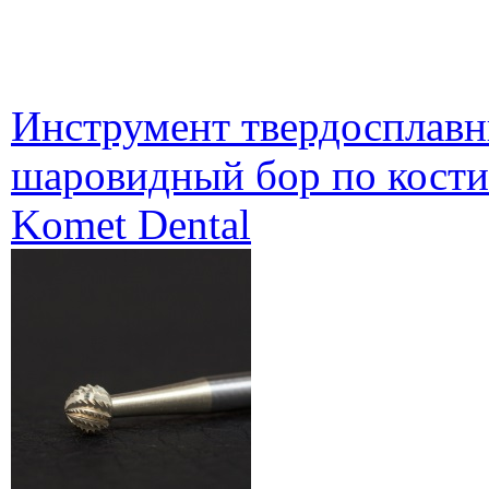
Инструмент твердосплавн
шаровидный бор по кости
Komet Dental