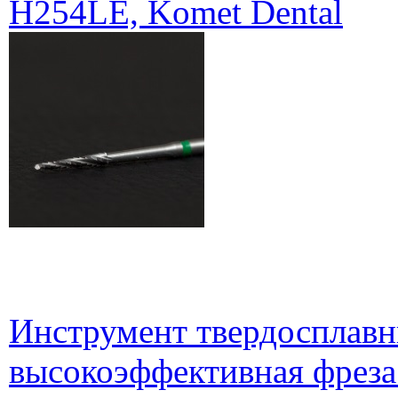
H254LE, Komet Dental
Инструмент твердосплавн
высокоэффективная фреза 