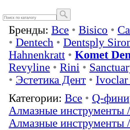
Бренды:
Все
•
Bisico
•
Ca
•
Dentech
•
Dentsply Siro
Komet Den
Hahnenkratt
•
Revyline
•
Rini
•
Sanctuar
•
Эстетика Дент
•
Ivoclar
Категории:
Все
•
Q-фин
Алмазные инструменты /
Алмазные инструменты 