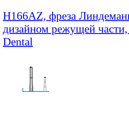
H166AZ, фреза Линдеманн
дизайном режущей части,
Dental