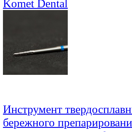
Komet Dental
Инструмент твердосплавн
бережного препарирования