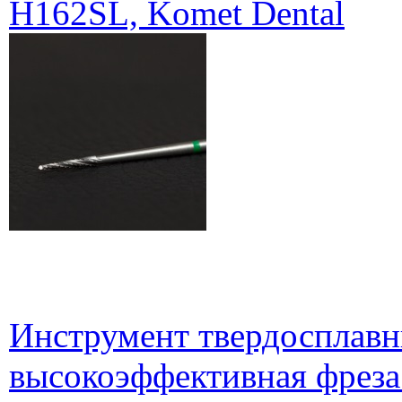
H162SL, Komet Dental
Инструмент твердосплавн
высокоэффективная фреза 