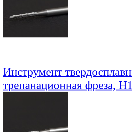
Инструмент твердосплавн
трепанационная фреза, H