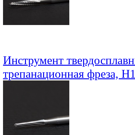
Инструмент твердосплавн
трепанационная фреза, H1