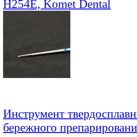
H254E, Komet Dental
Инструмент твердосплавн
бережного препарирования