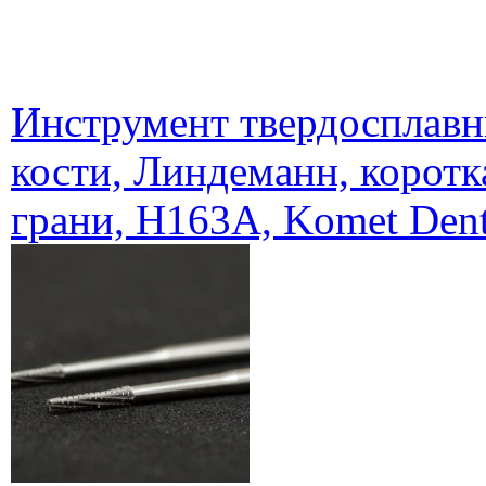
Инструмент твердосплавн
кости, Линдеманн, корот
грани, H163A, Komet Dent