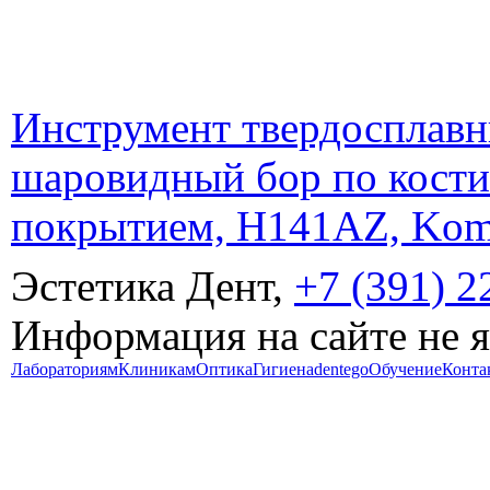
Инструмент твердосплавн
шаровидный бор по кости
покрытием, H141AZ, Kome
Эстетика Дент,
+7 (391) 2
Информация на сайте не 
Лабораториям
Клиникам
Оптика
Гигиена
dentego
Обучение
Конта